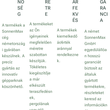
NŐ
RE
ÁR
GA
SÉ
TR
FE
RA
G
E
KV
NCI
ÉS
A
A termékeket
A termékek a
az Ön
A termékek
SonnenMax
A német
igényeinek
kiemelkedő
cég
SonnenMax
megfelelően
ár/érték
németország
GmbH
méretre
aránnyal
i gyárában
egyedülállóa
szabottan
rendelkezne
készülnek. A
n hosszú
készítjük.
k.
precíz
garanciát
Tökéletes
gyártás az
biztosít az
kiegészítője
innovatív
általuk
a már
gépparknak
gyártott
elkészült
köszönhető.
termékekre,
teraszfedésn
részleteket
ek,
keresd az
pergolának
információkn
vagy téli