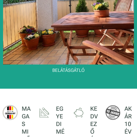
BELÁTÁSGÁTLÓ
MA
EG
KE
AK
GA
YE
DV
ÁR
S
DI
EZ
10
MI
MÉ
Ő
ÉV