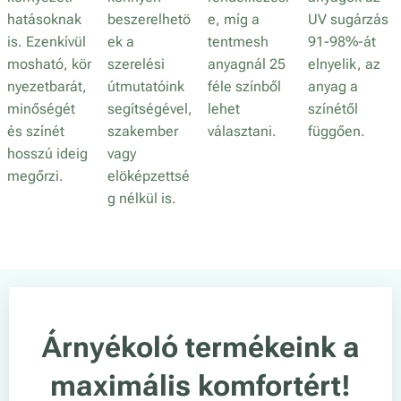
hatásoknak
beszerelhetö
e, míg a
UV sugárzás
is. Ezenkívül
ek a
tentmesh
91-98%-át
mosható, kör
szerelési
anyagnál 25
elnyelik, az
nyezetbarát,
útmutatóink
féle színből
anyag a
minőségét
segítségével,
lehet
színétől
és színét
szakember
választani.
függően.
hosszú ideig
vagy
megőrzi.
elöképzettsé
g nélkül is.
Árnyékoló termékeink a
maximális komfortért!