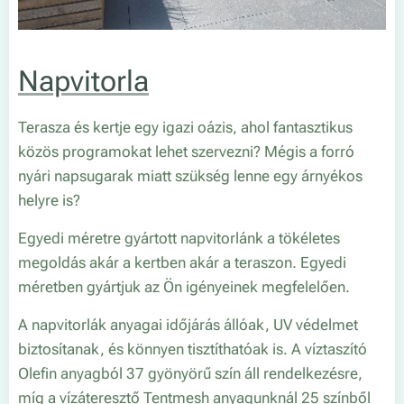
Napvitorla
Terasza és kertje egy igazi oázis, ahol fantasztikus
közös programokat lehet szervezni? Mégis a forró
nyári napsugarak miatt szükség lenne egy árnyékos
helyre is?
Egyedi méretre gyártott napvitorlánk a tökéletes
megoldás akár a kertben akár a teraszon. Egyedi
méretben gyártjuk az Ön igényeinek megfelelően.
A napvitorlák anyagai időjárás állóak, UV védelmet
biztosítanak, és könnyen tisztíthatóak is. A víztaszító
Olefin anyagból 37 gyönyörű szín áll rendelkezésre,
míg a vízáteresztő Tentmesh anyagunknál 25 színből