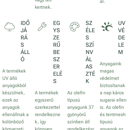
ál.
kertnek.
IDŐ
EG
SZ
UV
JÁ
YS
ÉLE
VÉ
RÁ
ZE
S
DE
S
RŰ
SZÍ
LE
ÁLL
BE
NV
M
Ó
SZ
ÁL
Anyagaink
ER
AS
A termékek
magas
ELÉ
ZTÉ
UV álló
védelmet
S
K
anyagokból
biztosítanak
készülnek,
A termékek
Az olefin
a nap káros
ezek az
egyszerű
típusú
sugarai ellen
anyagok
szerkezettel
anyagunk 37
is. Az olefin
ellenállnak a
rendelkezne
gyönyörű
és tentmesh
különböző
k, így
színben áll
típusú
környezeti
könnyen
rendelkezésr
anyagok az