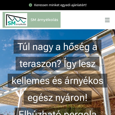
Keressen minket egyedi ajánlatért!
SM árnyékolás
Túl nagy a hőség a
teraszon? Így lesz
kellemes és árnyékos
egész nyáron!
Elhúzható pergola