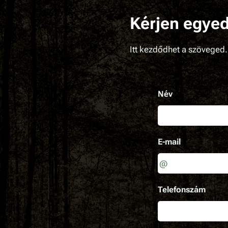
Kérjen egyed
Itt kezdődhet a szöveged. 
Név
E-mail
Telefonszám