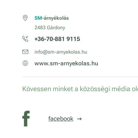
SM
-árnyékolás
2483 Gárdony
+36-70-881 9115
info@sm-arnyekolas.hu
www.sm-arnyekolas.hu
Kövessen minket a közösségi média old
facebook