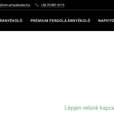
o@sm-arnyekolas.hu
+36 70 881 9115
 ÁRNYÉKOLÓ
PRÉMIUM PERGOLA ÁRNYÉKOLÓ
NAPVIT
Lépjen velünk kapcs