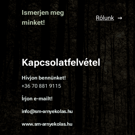
Ismerjen meg
Rólunk
minket!
Kapcsolatfelvétel
Hívjon bennünket!
+36 70 881 9115
Írjon e-mailt!
info@sm-arnyekolas.hu
www.sm-arnyekolas.hu