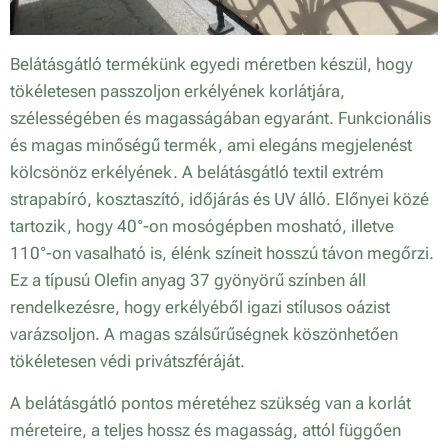
Belátásgátló termékünk egyedi méretben készül, hogy
tökéletesen passzoljon erkélyének korlátjára,
szélességében és magasságában egyaránt. Funkcionális
és magas minőségű termék, ami elegáns megjelenést
kölcsönöz erkélyének. A belátásgátló textil extrém
strapabíró, kosztaszító, időjárás és UV álló. Előnyei közé
tartozik, hogy 40°-on mosógépben mosható, illetve
110°-on vasalható is, élénk színeit hosszú távon megőrzi.
Ez a típusú Olefin anyag 37 gyönyörű színben áll
rendelkezésre, hogy erkélyéből igazi stílusos oázist
varázsoljon. A magas szálsűrűségnek köszönhetően
tökéletesen védi privátszféráját.
A belátásgátló pontos méretéhez szükség van a korlát
méreteire, a teljes hossz és magasság, attól függően