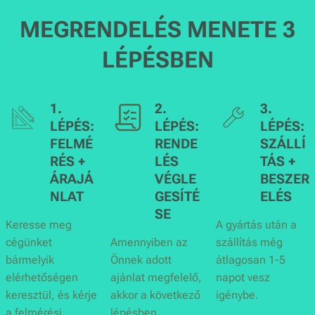
MEGRENDELÉS MENETE 3
LÉPÉSBEN
1.
2.
3.
LÉPÉS:
LÉPÉS:
LÉPÉS:
FELMÉ
RENDE
SZÁLLÍ
RÉS +
LÉS
TÁS +
ÁRAJÁ
VÉGLE
BESZER
NLAT
GESÍTÉ
ELÉS
SE
Keresse meg
A gyártás után a
cégünket
Amennyiben az
szállítás még
bármelyik
Önnek adott
átlagosan 1-5
elérhetőségen
ajánlat megfelelő,
napot vesz
keresztül, és kérje
akkor a következő
igénybe.
a felmérési
lépésben