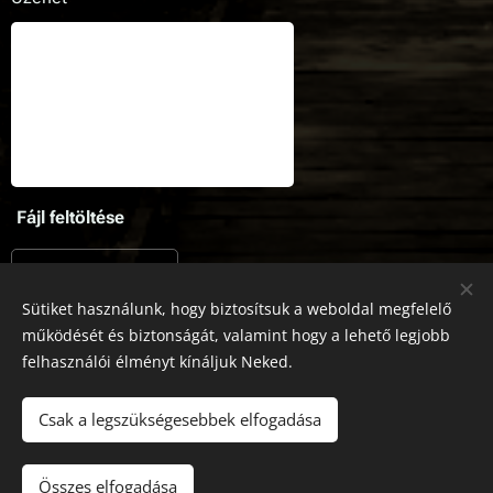
Fájl feltöltése
Fájl kiválasztása
Sütiket használunk, hogy biztosítsuk a weboldal megfelelő
működését és biztonságát, valamint hogy a lehető legjobb
Küldés
felhasználói élményt kínáljuk Neked.
Csak a legszükségesebbek elfogadása
A képeket biztosította:
Pexels
Összes elfogadása