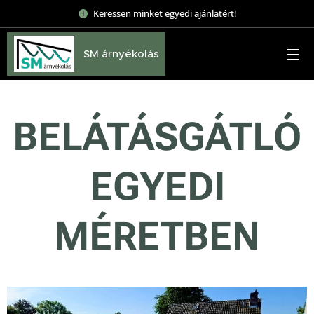
Keressen minket egyedi ajánlatért!
SM árnyékolás
BELÁTÁSGÁTLÓ
EGYEDI
MÉRETBEN