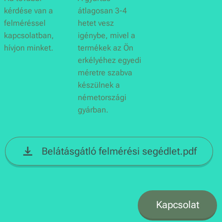
kérdése van a
átlagosan 3-4
felméréssel
hetet vesz
kapcsolatban,
igénybe, mivel a
hívjon minket.
termékek az Ön
erkélyéhez egyedi
méretre szabva
készülnek a
németországi
gyárban.
Belátásgátló felmérési segédlet.pdf
Kapcsolat