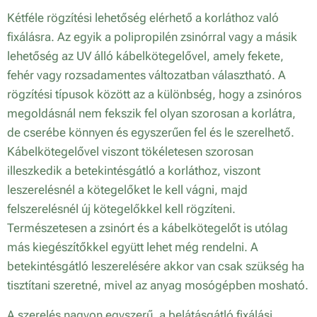
Kétféle rögzítési lehetőség elérhető a korláthoz való
fixálásra. Az egyik a polipropilén zsinórral vagy a másik
lehetőség az UV álló kábelkötegelővel, amely fekete,
fehér vagy rozsadamentes változatban választható. A
rögzítési típusok között az a különbség, hogy a zsinóros
megoldásnál nem fekszik fel olyan szorosan a korlátra,
de cserébe könnyen és egyszerűen fel és le szerelhető.
Kábelkötegelővel viszont tökéletesen szorosan
illeszkedik a betekintésgátló a korláthoz, viszont
leszerelésnél a kötegelőket le kell vágni, majd
felszerelésnél új kötegelőkkel kell rögzíteni.
Természetesen a zsinórt és a kábelkötegelőt is utólag
más kiegészítőkkel együtt lehet még rendelni. A
betekintésgátló leszerelésére akkor van csak szükség ha
tisztítani szeretné, mivel az anyag mosógépben mosható.
A szerelés nagyon egyszerű, a belátásgátló fixálási