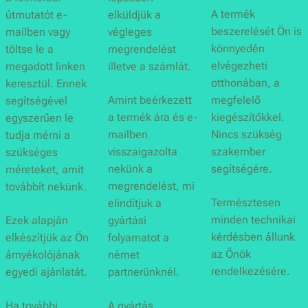
A termék
útmutatót e-
elküldjük a
beszerelését Ön is
mailben vagy
végleges
könnyedén
töltse le a
megrendelést
elvégezheti
megadott linken
illetve a számlát.
otthonában, a
keresztül. Ennek
Amint beérkezett
megfelelő
segítségével
a termék ára és e-
kiegészítőkkel.
egyszerűen le
mailben
Nincs szükség
tudja mérni a
visszaigazolta
szakember
szükséges
nekünk a
segítségére.
méreteket, amit
megrendelést, mi
továbbít nekünk.
Természtesen
elindítjuk a
minden technikai
Ezek alapján
gyártási
kérdésben állunk
elkészítjük az Ön
folyamatot a
az Önök
árnyékolójának
német
rendelkezésére.
egyedi ajánlatát.
partnerünknél.
Ha további
A gyártás